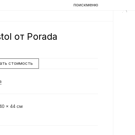
поиск
меню
tol от Porada
Оп
Ди
Ба
нать стоимость
ко
то
a
Ка
из 
Ба
удо
 40 x 44 см
дв