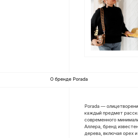
О бренде Porada
Porada — олицетворени
каждый предмет расск
современного минимали
Аллера, бренд известе
дерева, включая орех и