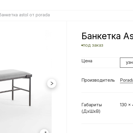
банкетка astol от porada
Банкетка As
под заказ
Цена
уз
Производитель
Porad
Габариты
130 x
(ДхШхВ)