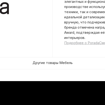
элегантных и функцион
производстве использ
техники, так и соврем
идеальной детализации
вручную, что подчерки
бренда отмечена наград
Award, подтверждая её
интерьеров.
Подробнее о Porada
Смо
Другие товары Мебель