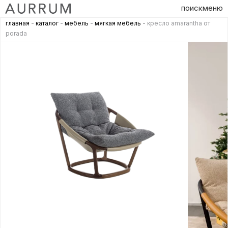
поиск
меню
главная
-
каталог
-
мебель
-
мягкая мебель
- кресло amarantha от
porada