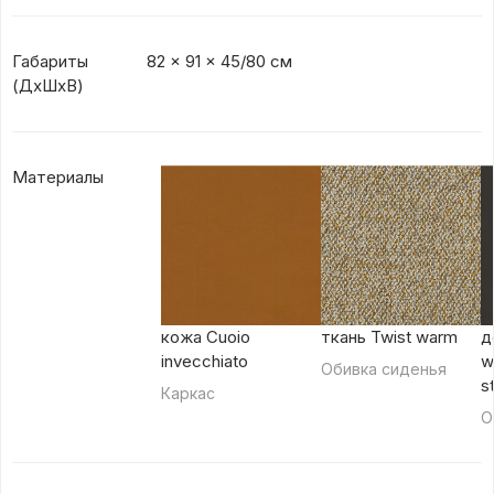
Габариты
82 x 91 x 45/80 см
(ДхШхВ)
Материалы
кожа Cuoio
ткань Twist warm
д
invecchiato
w
Обивка сиденья
s
Каркас
О