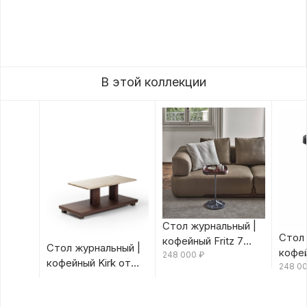
В этой коллекции
Стол журнальный |
Стол 
кофейный Fritz 7
Стол журнальный |
кофей
Canaletta/Rosso
248 000
₽
кофейный Kirk от
Canal
248 0
Bulgaro от Porada
Porada
Porad