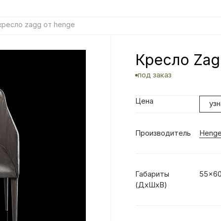
кресло zagg от henge
Кресло Zag
под заказ
Цена
уз
Производитель
Heng
Габариты
55x60
(ДхШхВ)