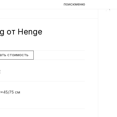
поиск
меню
g от Henge
Оп
Ди
Кр
нать стоимость
Ос
e
x45/75 см