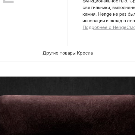
функциональностью. Ср
светильники, выполненн
камня. Henge не раз б
инновации и вклад в со
Подробнее о Henge
Смо
Другие товары Кресла