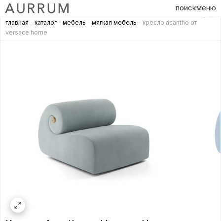
поиск
меню
главная
-
каталог
-
мебель
-
мягкая мебель
- кресло acantho от
versace home