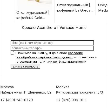
Стол журнальный |
Обед
кофейный La Greca
Medus
Стол журнальный |
от Versace Home
Hom
кофейный Gold
Unique от Versace
Кресло Acantho от Versace Home
Home
Нажимая на кнопку, я даю свое
согласие
на обработку персональных данных
и соглашаюсь
с условиями
политики конфиденциальности
Москва
Москва
Набережная Т. Шевченко, 1/2
Кутузовский проспект, 5/3
+7 (499) 243-0779
+7 (926) 999-9111