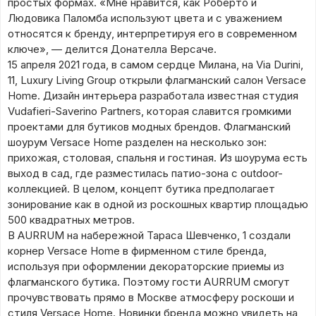
простых формах. «Мне нравится, как Роберто и
Людовика Паломба используют цвета и с уважением
относятся к бренду, интерпретируя его в современном
ключе», — делится Донателла Версаче.
15 апреля 2021 года, в самом сердце Милана, на Via Durini,
11, Luxury Living Group открыли флагманский салон Versace
Home. Дизайн интерьера разработала известная студия
Vudafieri-Saverino Partners, которая славится громкими
проектами для бутиков модных брендов. Флагманский
шоурум Versace Home разделен на несколько зон:
прихожая, столовая, спальня и гостиная. Из шоурума есть
выход в сад, где разместилась патио-зона с outdoor-
коллекцией. В целом, концепт бутика предполагает
зонирование как в одной из роскошных квартир площадью
500 квадратных метров.
В AURRUM на набережной Тараса Шевченко, 1 создали
корнер Versace Home в фирменном стиле бренда,
используя при оформлении декораторские приемы из
флагманского бутика. Поэтому гости AURRUM смогут
прочувствовать прямо в Москве атмосферу роскоши и
стиля Versace Home. Новинки бренда можно увидеть на