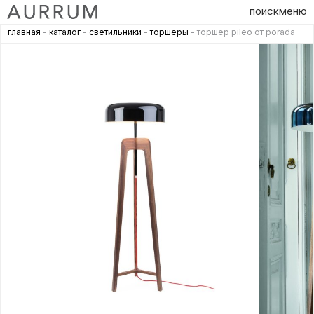
поиск
меню
главная
-
каталог
-
светильники
-
торшеры
- торшер pileo от porada