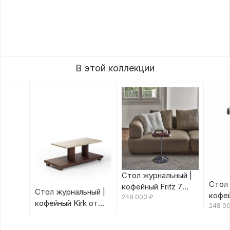
В этой коллекции
Стол журнальный |
Стол 
кофейный Fritz 7
Стол журнальный |
кофей
Canaletta/Rosso
248 000
₽
кофейный Kirk от
Canal
248 0
Bulgaro от Porada
Porada
Porad