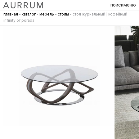
поиск
меню
главная
-
каталог
-
мебель
-
столы
- стол журнальный | кофейный
infinity от porada