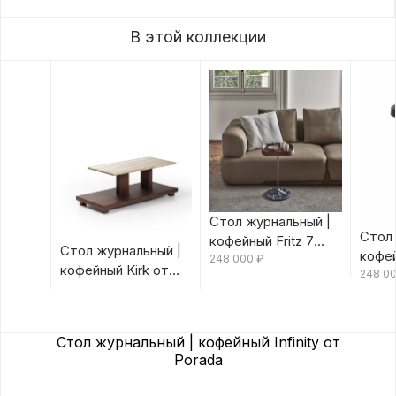
В этой коллекции
Стол журнальный |
Стол 
кофейный Fritz 7
Стол журнальный |
кофей
Canaletta/Rosso
248 000
₽
кофейный Kirk от
Canal
248 0
Bulgaro от Porada
Porada
Porad
Стол журнальный | кофейный Infinity от
Porada