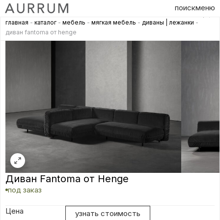
поиск
меню
главная
-
каталог
-
мебель
-
мягкая мебель
-
диваны | лежанки
-
диван fantoma от henge
Диван Fantoma от Henge
под заказ
Цена
узнать стоимость