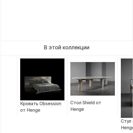
В этой коллекции
Стол Shield от
Кровать Obsession
Henge
от Henge
Стул 
Heng