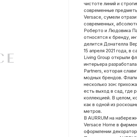
чистоте линий и строг
современные предметы
Versace, сумели отрази
современных, абсолютн
Роберто и Людовика Па
относятся к бренду, и
делится Донателла Ве
15 апреля 2021 года, в с
Living Group открыли ф
интерьера разработала 
Partners, которая слав
модных брендов. Флагм
несколько зон: прихожа
есть выход в сад, где 
коллекцией. В целом, к
как в одной из роскош
метров.
В AURRUM на набережно
Versace Home в фирмен
оформлении декораторс