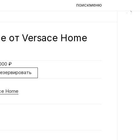
поиск
меню
ce от Versace Home
Оп
Ди
 000
₽
до
резервировать
ce Home