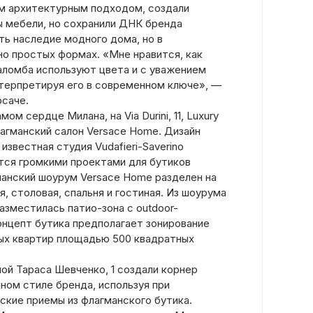
им архитектурным подходом, создали
 мебели, но сохранили ДНК бренда
ть наследие модного дома, но в
о простых формах. «Мне нравится, как
ломба используют цвета и с уважением
нтерпретируя его в современном ключе», —
рсаче.
амом сердце Милана, на Via Durini, 11, Luxury
лагманский салон Versace Home. Дизайн
известная студия Vudafieri-Saverino
ится громкими проектами для бутиков
анский шоурум Versace Home разделен на
я, столовая, спальня и гостиная. Из шоурума
разместилась патио-зона с outdoor-
онцепт бутика предполагает зонирование
ных квартир площадью 500 квадратных
й Тараса Шевченко, 1 создали корнер
ном стиле бренда, используя при
кие приемы из флагманского бутика.