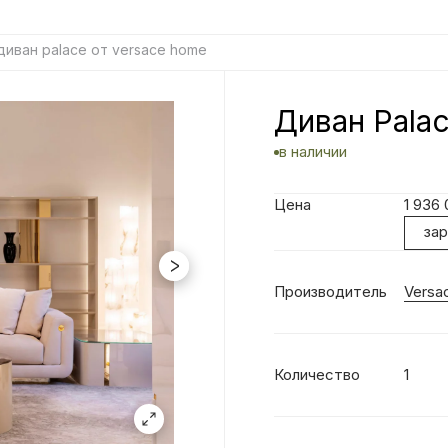
диван palace от versace home
Диван Pala
в наличии
Цена
1 936
за
Производитель
Versa
Количество
1