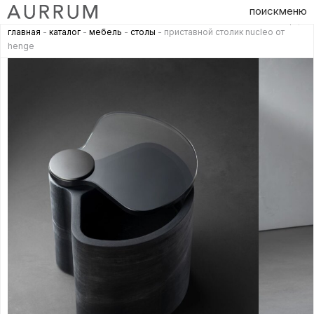
поиск
меню
главная
-
каталог
-
мебель
-
столы
- приставной столик nucleo от
henge