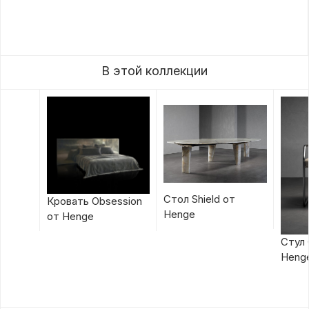
В этой коллекции
Стол Shield от
Кровать Obsession
Henge
от Henge
Стул 
Heng