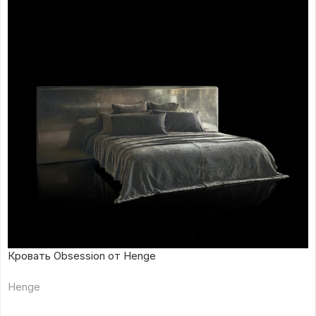
Кровать Obsession от Henge
Henge