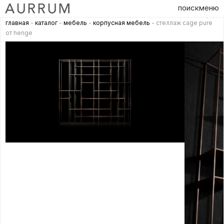
поиск
меню
главная
-
каталог
-
мебель
-
корпусная мебель
- стеллаж cage pure
от henge