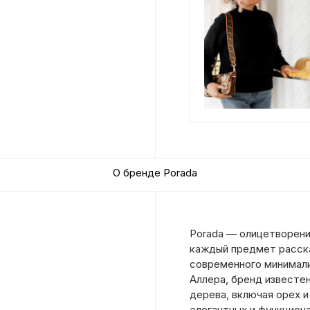
О бренде Porada
Porada — олицетворени
каждый предмет расск
современного минимали
Аллера, бренд известе
дерева, включая орех и
элегантных и функцион