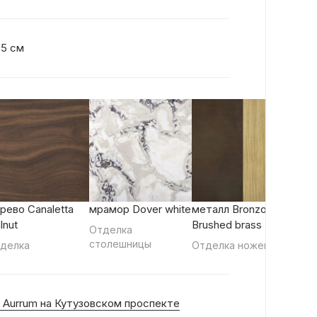
55 см
рево Canaletta
мрамор Dover white
металл Bronzoro,
lnut
Brushed brass
Отделка
столешницы
делка
Отделка ножек
 Aurrum на Кутузовском проспекте