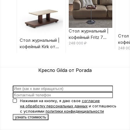
Стол журнальный |
Стол 
кофейный Fritz 7
Стол журнальный |
кофей
Canaletta/Rosso
248 000
₽
кофейный Kirk от
Canal
248 0
Bulgaro от Porada
Porada
Porad
Кресло Gilda от Porada
Нажимая на кнопку, я даю свое
согласие
на обработку персональных данных
и соглашаюсь
с условиями
политики конфиденциальности