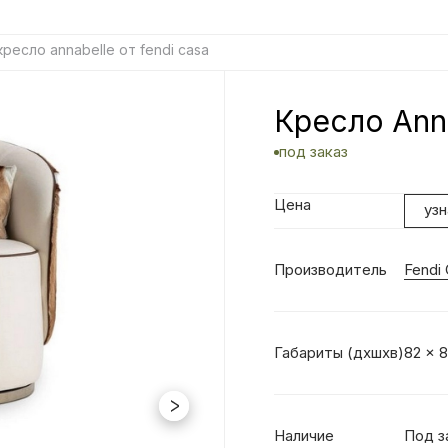
кресло annabelle от fendi casa
Кресло Anna
под заказ
Цена
уз
Производитель
Fendi
Габариты (дхшхв)
82 x 8
Наличие
Под з