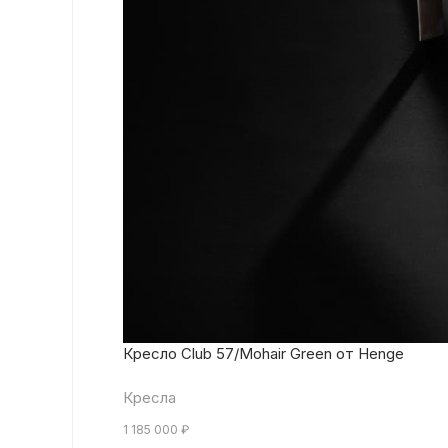
Кресло Club 57/Mohair Green от Henge
Кресла
1 185 000
₽