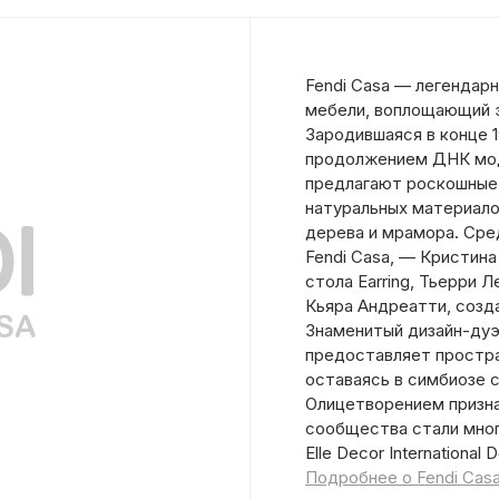
Fendi Casa — легендар
мебели, воплощающий э
Зародившаяся в конце 1
продолжением ДНК модн
предлагают роскошные 
натуральных материало
дерева и мрамора. Сре
Fendi Casa, — Кристина
стола Earring, Тьерри 
Кьяра Андреатти, созд
Знаменитый дизайн-дуэт
предоставляет простра
оставаясь в симбиозе 
Олицетворением призна
сообщества стали мног
Elle Decor International 
Подробнее о Fendi Cas