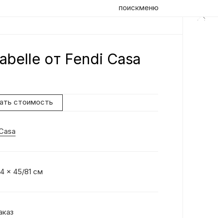
поиск
меню
belle от Fendi Casa
Оп
Кр
вр
нать стоимость
сп
па
 Casa
дл
4 x 45/81 см
аказ