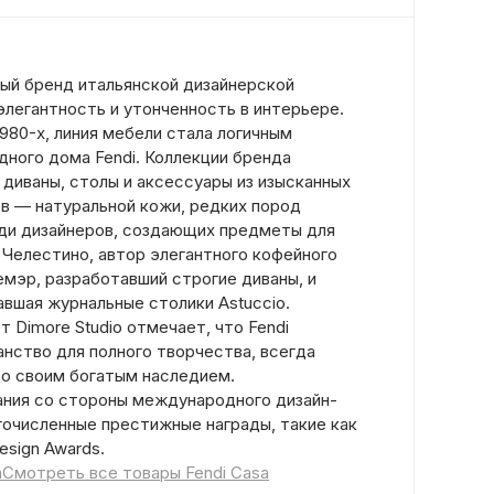
ный бренд итальянской дизайнерской
легантность и утонченность в интерьере.
980-х, линия мебели стала логичным
ого дома Fendi. Коллекции бренда
диваны, столы и аксессуары из изысканных
в — натуральной кожи, редких пород
ди дизайнеров, создающих предметы для
 Челестино, автор элегантного кофейного
Лемэр, разработавший строгие диваны, и
авшая журнальные столики Astuccio.
 Dimore Studio отмечает, что Fendi
нство для полного творчества, всегда
со своим богатым наследием.
ния со стороны международного дизайн-
очисленные престижные награды, такие как
Design Awards.
a
Смотреть все товары Fendi Casa