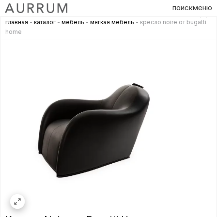
поиск
меню
главная
-
каталог
-
мебель
-
мягкая мебель
- кресло noire от bugatti
home