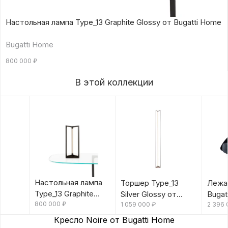
Настольная лампа Type_13 Graphite Glossy от Bugatti Home
Bugatti Home
800 000
₽
В этой коллекции
Настольная лампа
Торшер Type_13
Лежан
Type_13 Graphite
Silver Glossy от
Bugat
Glossy от Bugatti
800 000
₽
Bugatti Home
1 059 000
₽
2 396
Home
Кресло Noire от Bugatti Home