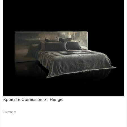
Кровать Obsession от Henge
Henge