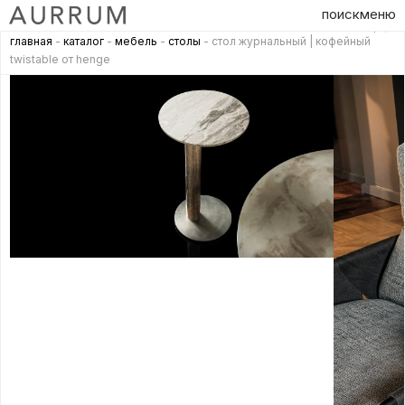
поиск
меню
главная
-
каталог
-
мебель
-
столы
- стол журнальный | кофейный
twistable от henge