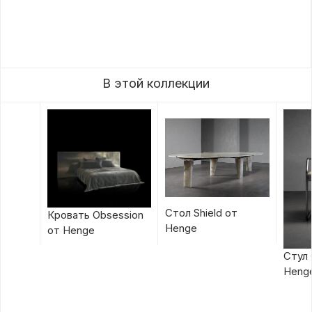
В этой коллекции
Стол Shield от
Кровать Obsession
Henge
от Henge
Стул 
Heng