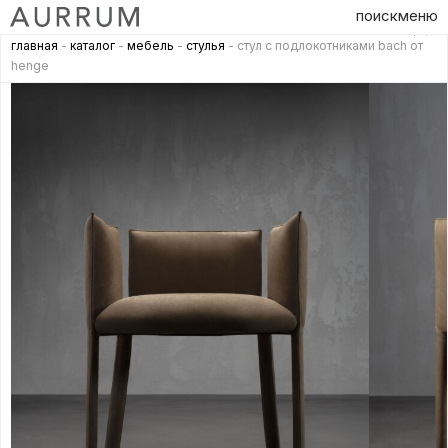
поиск
меню
главная
-
каталог
-
мебель
-
стулья
- стул с подлокотниками bach от
henge