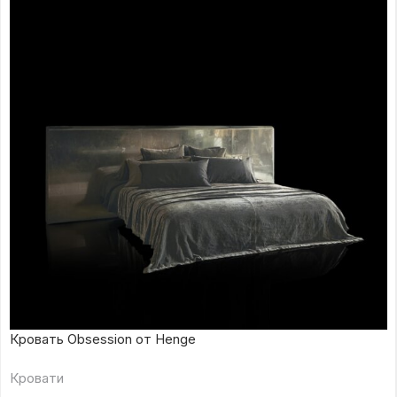
Кровать Obsession от Henge
Кровати