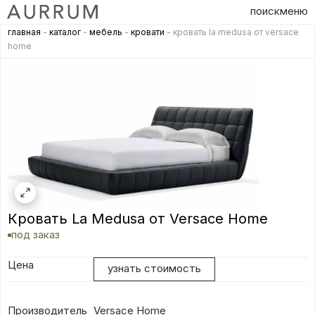
поиск
меню
главная
-
каталог
-
мебель
-
кровати
- кровать la medusa от versace
home
Кровать La Medusa от Versace Home
под заказ
Цена
узнать стоимость
Производитель
Versace Home