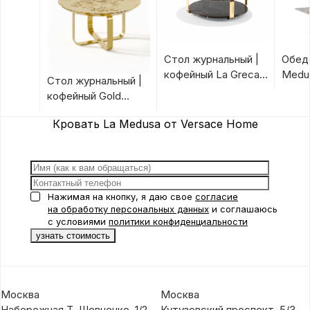
Стол журнальный |
Обед
кофейный La Greca
Medus
Стол журнальный |
от Versace Home
Hom
кофейный Gold
Unique от Versace
Кровать La Medusa от Versace Home
Home
Нажимая на кнопку, я даю свое
согласие
на обработку персональных данных
и соглашаюсь
с условиями
политики конфиденциальности
Москва
Москва
Набережная Т. Шевченко, 1/2
Кутузовский проспект, 5/3