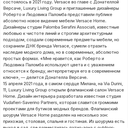
состоялось в 2021 году. Versace во главе с Донателлой
Версаче, Luxury Living Group и приглашенные дизайнеры
Роберто и Людовика Паломба представили публике
абсолютно новое видение мебели Versace Home.
Дизайнеры студии Palomba Serafini Associati, известные
любовью к чистоте линий и строгим архитектурным
подходом, создали современные предметы мебели, но
сохранили ДНК бренда Versace, сумели отразить
наследие модного дома, но в современных, абсолютно
простых формах. «Мне нравится, как Роберто и
Людовика Паломба используют цвета и с уважением
относятся к бренду, интерпретируя его в современном
ключе», — делится Донателла Версаче.
15 апреля 2021 года, в самом сердце Милана, на Via Durini,
11, Luxury Living Group открыли флагманский салон Versace
Home. Дизайн интерьера разработала известная студия
Vudafieri-Saverino Partners, которая славится громкими
проектами для бутиков модных брендов. Флагманский
шоурум Versace Home разделен на несколько зон:
прихожая, столовая, спальня и гостиная. Из шоурума есть
выход в сад, где разместилась патио-зона с outdoor-