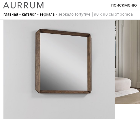
поиск
меню
главная
-
каталог
-
зеркала
- зеркало fortyfive | 90 х 90 см от porada