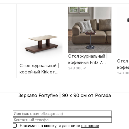
Стол журнальный |
Стол 
кофейный Fritz 7
Стол журнальный |
кофей
Canaletta/Rosso
248 000
₽
кофейный Kirk от
Canal
248 0
Bulgaro от Porada
Porada
Porad
Зеркало Fortyfive | 90 х 90 см от Porada
Нажимая на кнопку, я даю свое
согласие