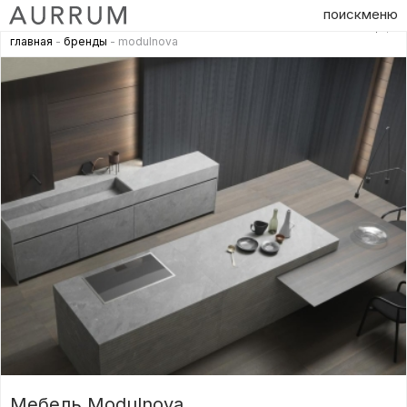
поиск
меню
главная
-
бренды
- modulnova
Мебель Modulnova