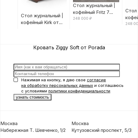
Стол журнальный |
Стол 
кофейный Fritz 7
Стол журнальный |
кофей
Canaletta/Rosso
248 000
₽
кофейный Kirk от
Canal
248 0
Bulgaro от Porada
Porada
Porad
Кровать Ziggy Soft от Porada
Нажимая на кнопку, я даю свое
согласие
на обработку персональных данных
и соглашаюсь
с условиями
политики конфиденциальности
Москва
Москва
Набережная Т. Шевченко, 1/2
Кутузовский проспект, 5/3