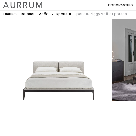
поиск
меню
главная
-
каталог
-
мебель
-
кровати
- кровать ziggy soft от porada