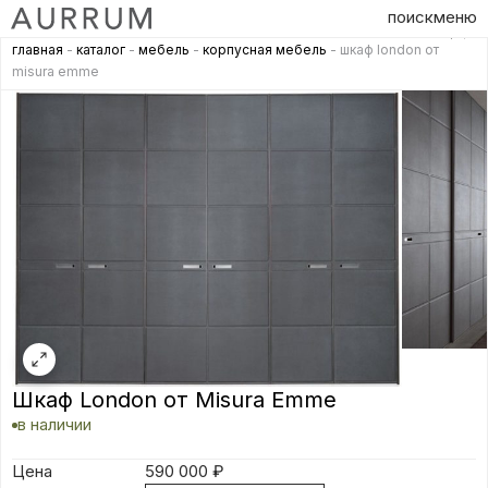
поиск
меню
главная
-
каталог
-
мебель
-
корпусная мебель
- шкаф london от
misura emme
Шкаф London от Misura Emme
в наличии
Цена
590 000
₽