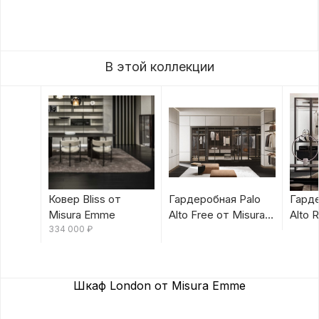
В этой коллекции
Ковер Bliss от
Гардеробная Palo
Гарде
Misura Emme
Alto Free от Misura
Alto 
334 000
₽
Emme
Emm
Шкаф London от Misura Emme