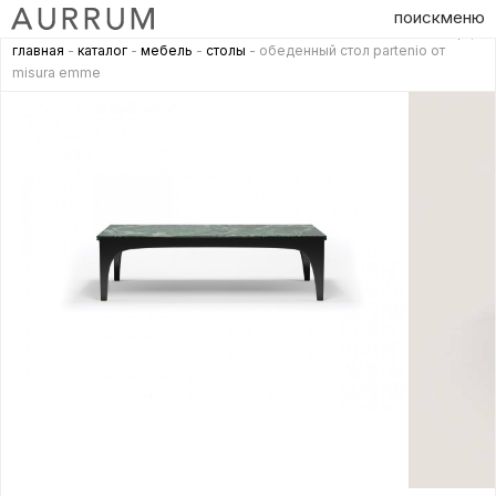
поиск
меню
главная
-
каталог
-
мебель
-
столы
- обеденный стол partenio от
misura emme