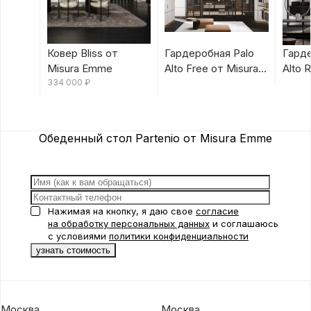
Ковер Bliss от
Гардеробная Palo
Гарде
Misura Emme
Alto Free от Misura
Alto 
334 000
₽
Emme
Emm
Обеденный стол Partenio от Misura Emme
Нажимая на кнопку, я даю свое
согласие
на обработку персональных данных
и соглашаюсь
с условиями
политики конфиденциальности
Москва
Москва