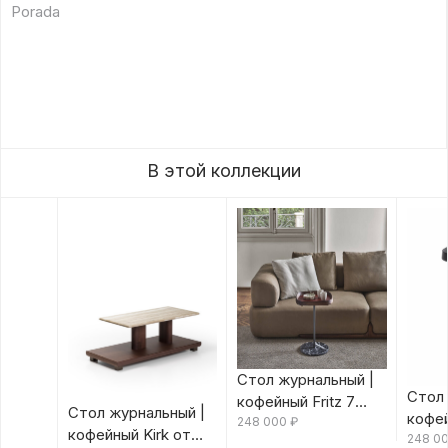
Porada
В этой коллекции
Стол журнальный |
Стол 
кофейный Fritz 7
Стол журнальный |
кофей
Canaletta/Rosso
248 000
₽
кофейный Kirk от
Canal
248 0
Bulgaro от Porada