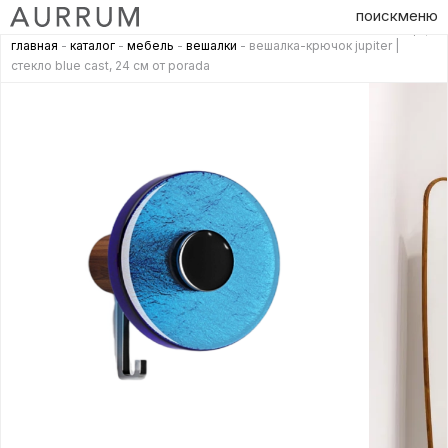
поиск
меню
главная
-
каталог
-
мебель
-
вешалки
- вешалка-крючок jupiter |
стекло blue cast, 24 см от porada