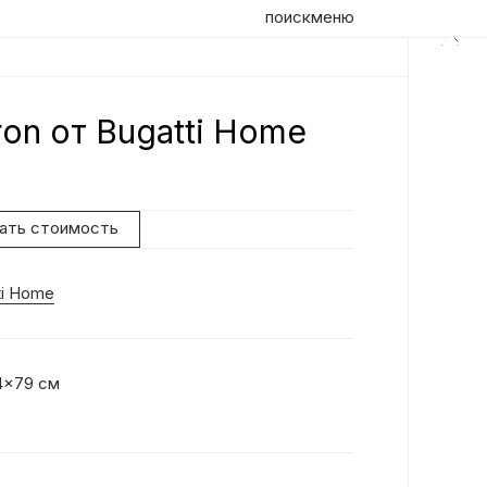
поиск
меню
on от Bugatti Home
Оп
Кр
эл
нать стоимость
Ра
аэ
ti Home
на
ра
ва
14x79 см