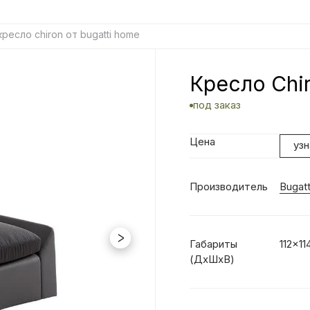
кресло chiron от bugatti home
Кресло Chir
под заказ
Цена
уз
Производитель
Bugat
Габариты
112x1
(ДхШxВ)