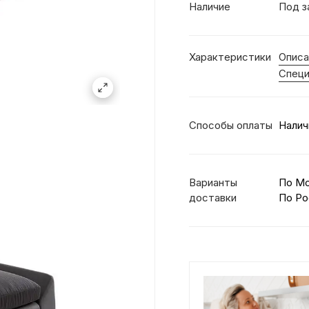
Наличие
Под з
Характеристики
Описа
Специ
Способы оплаты
Налич
Варианты
По М
доставки
По Ро