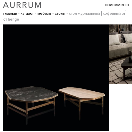
поиск
меню
главная
-
каталог
-
мебель
-
столы
- стол журнальный | кофейный or
от henge