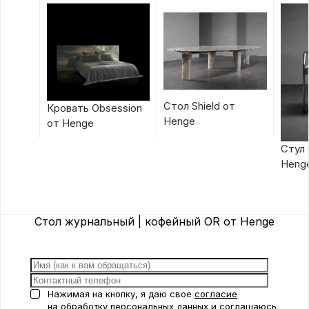
Стол Shield от
Кровать Obsession
Henge
от Henge
Стул 
Heng
Стол журнальный | кофейный OR от Henge
Нажимая на кнопку, я даю свое
согласие
на обработку персональных данных
и соглашаюсь