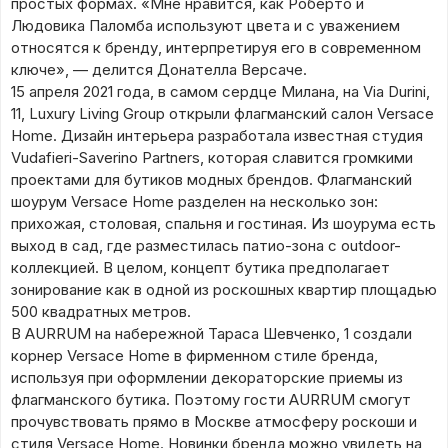
простых формах. «Мне нравится, как Роберто и
Людовика Паломба используют цвета и с уважением
относятся к бренду, интерпретируя его в современном
ключе», — делится Донателла Версаче.
15 апреля 2021 года, в самом сердце Милана, на Via Durini,
11, Luxury Living Group открыли флагманский салон Versace
Home. Дизайн интерьера разработала известная студия
Vudafieri-Saverino Partners, которая славится громкими
проектами для бутиков модных брендов. Флагманский
шоурум Versace Home разделен на несколько зон:
прихожая, столовая, спальня и гостиная. Из шоурума есть
выход в сад, где разместилась патио-зона с outdoor-
коллекцией. В целом, концепт бутика предполагает
зонирование как в одной из роскошных квартир площадью
500 квадратных метров.
В AURRUM на набережной Тараса Шевченко, 1 создали
корнер Versace Home в фирменном стиле бренда,
используя при оформлении декораторские приемы из
флагманского бутика. Поэтому гости AURRUM смогут
прочувствовать прямо в Москве атмосферу роскоши и
стиля Versace Home. Новинки бренда можно увидеть на