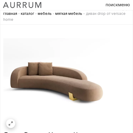
поиск
меню
главная
-
каталог
-
мебель
-
мягкая мебель
- диван drop от versace
home