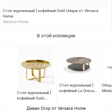
Стол журнальный | кофейный Gold Unique от Versace
Home
Versace Home
В этой коллекции
Стол журнальный |
Обед
кофейный La Greca
Medus
Стол журнальный |
от Versace Home
Hom
кофейный Gold
Unique от Versace
Диван Drop от Versace Home
Home