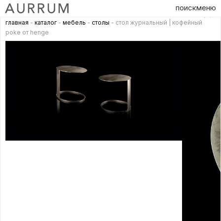
поиск
меню
главная
-
каталог
-
мебель
-
столы
- стол журнальный | кофейный
poke от henge