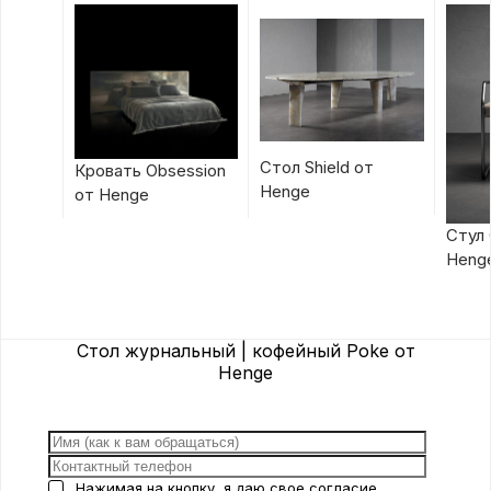
Стол Shield от
Кровать Obsession
Henge
от Henge
Стул 
Heng
Стол журнальный | кофейный Poke от
Henge
Нажимая на кнопку, я даю свое
согласие