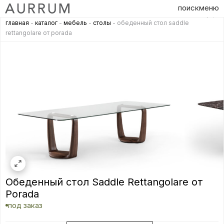
поиск
меню
главная
-
каталог
-
мебель
-
столы
- обеденный стол saddle
rettangolare от porada
Обеденный стол Saddle Rettangolare от
Porada
под заказ