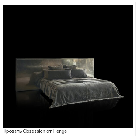
Кровать Obsession от Henge