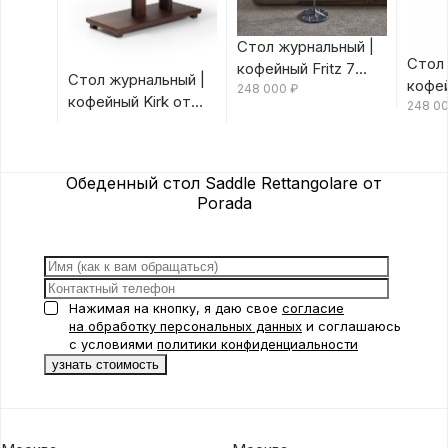
Стол журнальный |
Стол 
кофейный Fritz 7
Стол журнальный |
кофей
Canaletta/Rosso
248 000
₽
кофейный Kirk от
Canal
248 0
Bulgaro от Porada
Porada
Porad
Обеденный стол Saddle Rettangolare от
Porada
Нажимая на кнопку, я даю свое
согласие
на обработку персональных данных
и соглашаюсь
с условиями
политики конфиденциальности