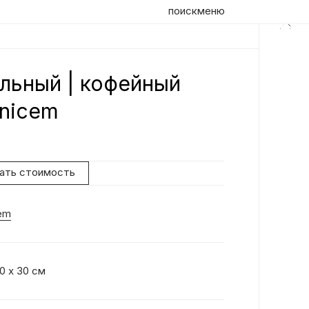
поиск
меню
льный | кофейный
Оп
enicem
Ко
ос
по
нать стоимость
тр
об
ко
em
до
вы
те
не
0 х 30 см
об
ин