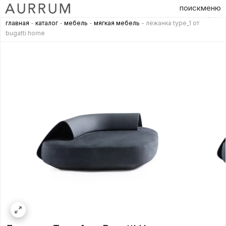
поиск
меню
главная
-
каталог
-
мебель
-
мягкая мебель
- лежанка type_1 от
bugatti home