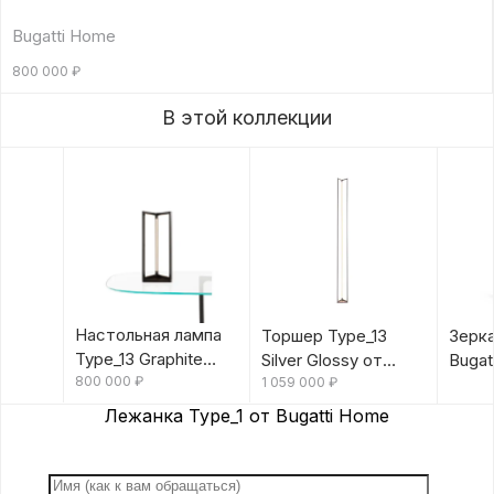
Bugatti Home
800 000
₽
В этой коллекции
Настольная лампа
Торшер Type_13
Зерка
Type_13 Graphite
Silver Glossy от
Bugat
Glossy от Bugatti
800 000
₽
Bugatti Home
1 059 000
₽
Home
Лежанка Type_1 от Bugatti Home