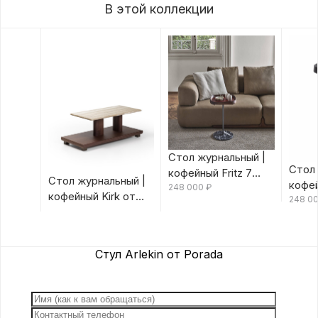
В этой коллекции
Стол журнальный |
Стол 
кофейный Fritz 7
Стол журнальный |
кофей
Canaletta/Rosso
248 000
₽
кофейный Kirk от
Canal
248 0
Bulgaro от Porada
Porada
Porad
Стул Arlekin от Porada