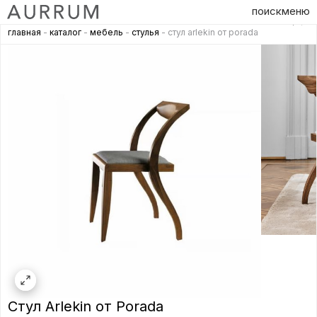
поиск
меню
главная
-
каталог
-
мебель
-
стулья
- стул arlekin от porada
Стул Arlekin от Porada