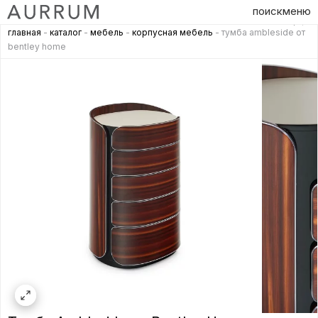
поиск
меню
главная
-
каталог
-
мебель
-
корпусная мебель
- тумба ambleside от
bentley home