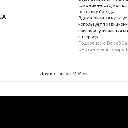
современности, воплощ
эстетику бренда.
Вдохновленная культур
использует традиционн
привнося уникальный шт
интерьер.
Подробнее о Dolce&Ga
Смотреть все товары 
Другие товары Мебель