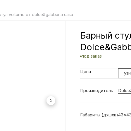
тул volturno от dolce&gabbana casa
Барный стул
Dolce&Gabb
под заказ
Цена
уз
Производитель
Dolce
Габариты (дхшхв)
43x4