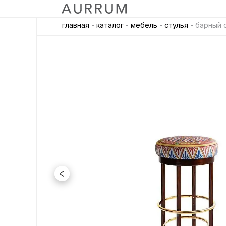
главная
-
каталог
-
мебель
-
стулья
- барный с