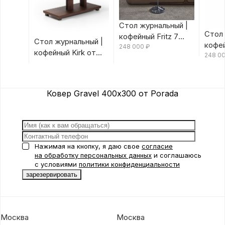
Стол журнальный |
Стол 
кофейный Fritz 7
Стол журнальный |
кофей
Canaletta/Rosso
248 000
₽
кофейный Kirk от
Canal
248 0
Bulgaro от Porada
Porada
Porad
Ковер Gravel 400х300 от Porada
Нажимая на кнопку, я даю свое
согласие
на обработку персональных данных
и соглашаюсь
с условиями
политики конфиденциальности
Москва
Москва