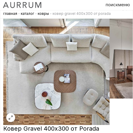
поиск
меню
главная
-
каталог
-
ковры
- ковер gravel 400х300 от porada
Ковер Gravel 400х300 от Porada