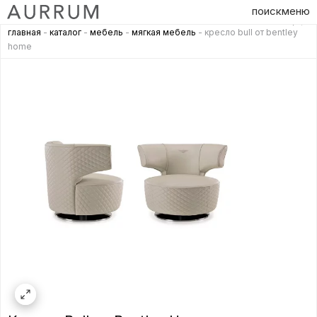
поиск
меню
главная
-
каталог
-
мебель
-
мягкая мебель
- кресло bull от bentley
home