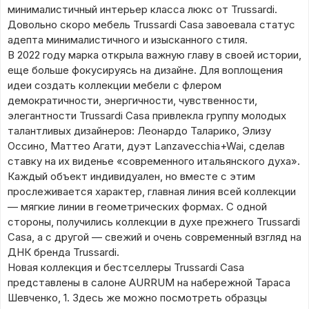
минималистичный интерьер класса люкс от Trussardi.
Довольно скоро мебель Trussardi Casa завоевала статус
адепта минималистичного и изысканного стиля.
В 2022 году марка открыла важную главу в своей истории,
еще больше фокусируясь на дизайне. Для воплощения
идеи создать коллекции мебели с флером
демократичности, энергичности, чувственности,
элегантности Trussardi Casa привлекла группу молодых
талантливых дизайнеров: Леонардо Таларико, Элизу
Оссино, Маттео Агати, дуэт Lanzavecchia+Wai, сделав
ставку на их виденье «современного итальянского духа».
Каждый объект индивидуален, но вместе с этим
прослеживается характер, главная линия всей коллекции
— мягкие линии в геометрических формах. С одной
стороны, получились коллекции в духе прежнего Trussardi
Casa, а с другой — свежий и очень современный взгляд на
ДНК бренда Trussardi.
Новая коллекция и бестселлеры Trussardi Casa
представлены в салоне AURRUM на набережной Тараса
Шевченко, 1. Здесь же можно посмотреть образцы