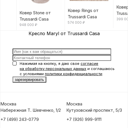
Ковер
Ковер Rings от
Ковер Stone от
Truss
Trussardi Casa
Trussardi Casa
399 0
574 000
₽
948 000
₽
Кресло Maryl от Trussardi Casa
Нажимая на кнопку, я даю свое
согласие
на обработку персональных данных
и соглашаюсь
с условиями
политики конфиденциальности
Москва
Москва
Набережная Т. Шевченко, 1/2
Кутузовский проспект, 5/3
+7 (499) 243-0779
+7 (926) 999-9111