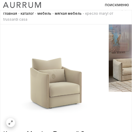
поиск
меню
главная
-
каталог
-
мебель
-
мягкая мебель
- кресло maryl от
trussardi casa