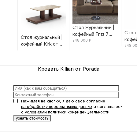
Стол журнальный |
Стол 
кофейный Fritz 7
Стол журнальный |
кофей
Canaletta/Rosso
248 000
₽
кофейный Kirk от
Canal
248 0
Bulgaro от Porada
Porada
Porad
Кровать Killian от Porada
Нажимая на кнопку, я даю свое
согласие
на обработку персональных данных
и соглашаюсь
с условиями
политики конфиденциальности