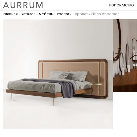
поиск
меню
главная
-
каталог
-
мебель
-
кровати
- кровать killian от porada