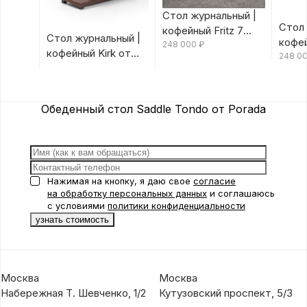
Стол журнальный |
Стол 
кофейный Fritz 7
Стол журнальный |
кофей
Canaletta/Rosso
248 000
₽
кофейный Kirk от
Canal
248 0
Bulgaro от Porada
Porada
Porad
Обеденный стол Saddle Tondo от Porada
Нажимая на кнопку, я даю свое
согласие
на обработку персональных данных
и соглашаюсь
с условиями
политики конфиденциальности
Москва
Москва
Набережная Т. Шевченко, 1/2
Кутузовский проспект, 5/3