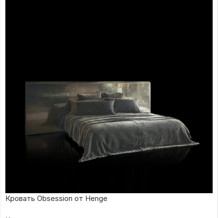
Кровать Obsession от Henge