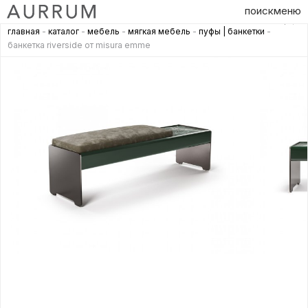
поиск
меню
главная
-
каталог
-
мебель
-
мягкая мебель
-
пуфы | банкетки
-
банкетка riverside от misura emme