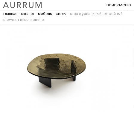
поиск
меню
главная
-
каталог
-
мебель
-
столы
- стол журнальный | кофейный
stowe от misura emme