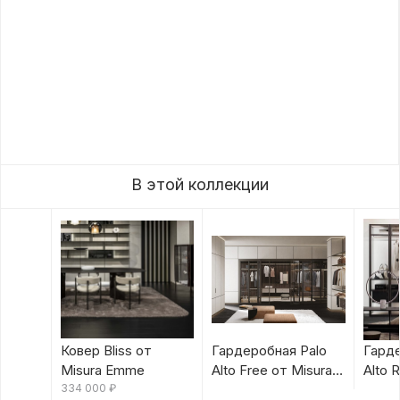
В этой коллекции
Ковер Bliss от
Гардеробная Palo
Гарде
Misura Emme
Alto Free от Misura
Alto 
334 000
₽
Emme
Emm