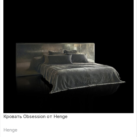
Кровать Obsession от Henge
Henge