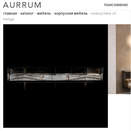
поиск
меню
главная
-
каталог
-
мебель
-
корпусная мебель
- комод teke от
henge