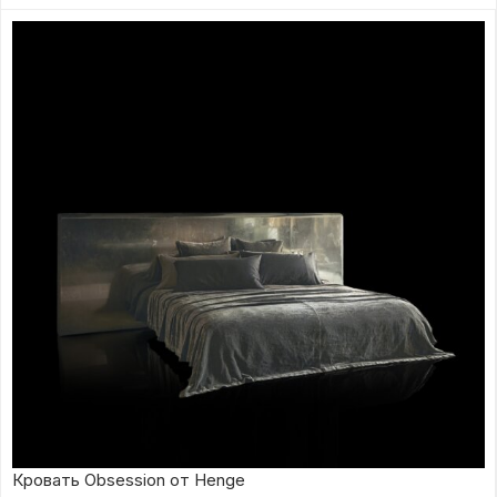
Кровать Obsession от Henge