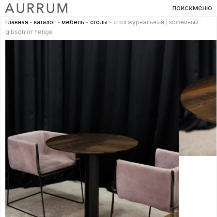
поиск
меню
главная
-
каталог
-
мебель
-
столы
- стол журнальный | кофейный
gibson от henge