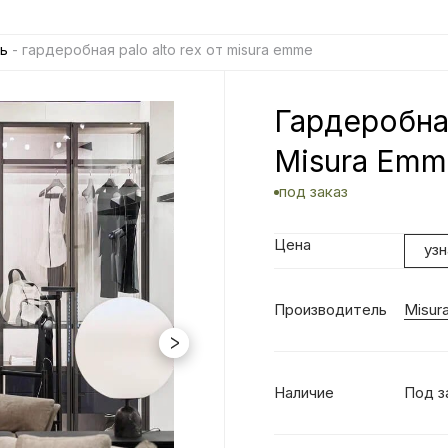
ь
- гардеробная palo alto rex от misura emme
Гардеробная
Misura Emm
под заказ
Цена
уз
Производитель
Misur
Наличие
Под з