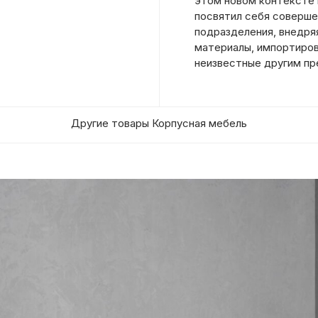
этом новом контексте 
посвятил себя соверш
подразделения, внедряя
материалы, импортирова
неизвестные другим пр
Другие товары Корпусная мебель