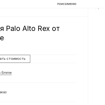
поиск
меню
 Palo Alto Rex от
e
нать стоимость
a Emme
аказ