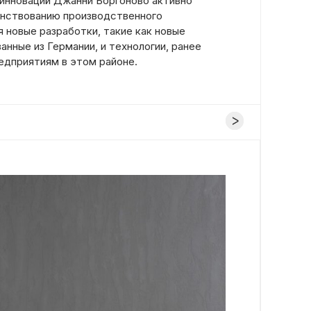
инноваций Джанни Боргоново активно
енствованию производственного
 новые разработки, такие как новые
нные из Германии, и технологии, ранее
едприятиям в этом районе.