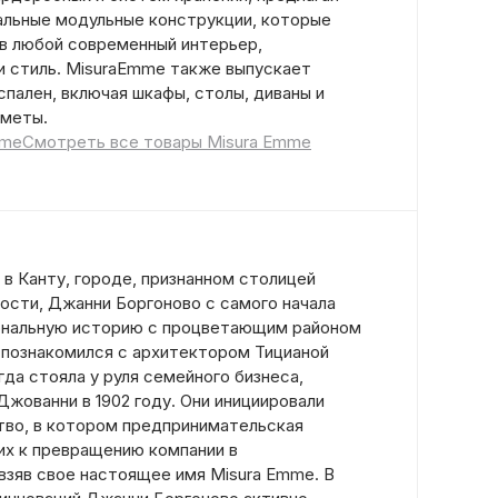
альные модульные конструкции, которые
в любой современный интерьер,
и стиль. MisuraEmme также выпускает
спален, включая шкафы, столы, диваны и
меты.
mme
Смотреть все товары Misura Emme
 в Канту, городе, признанном столицей
сти, Джанни Боргоново с самого начала
ональную историю с процветающим районом
н познакомился с архитектором Тицианой
да стояла у руля семейного бизнеса,
жованни в 1902 году. Они инициировали
во, в котором предпринимательская
 их к превращению компании в
взяв свое настоящее имя Misura Emme. В