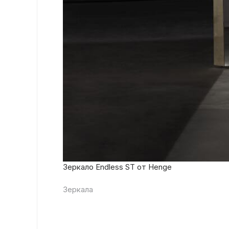
Зеркало Endless ST от Henge
Зеркала