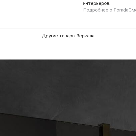
интерьеров.
Подробнее о Porada
Смо
Другие товары Зеркала