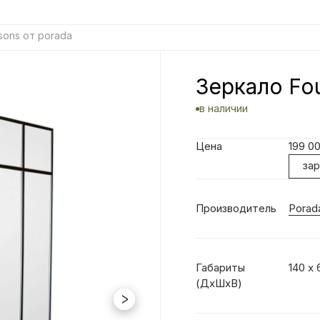
sons от porada
Зеркало Fou
в наличии
Цена
199 0
за
Производитель
Porad
Габариты
140 х 
(ДхШхВ)