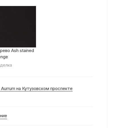
рево Ash stained
nge
делка
 Aurrum на Кутузовском проспекте
ние