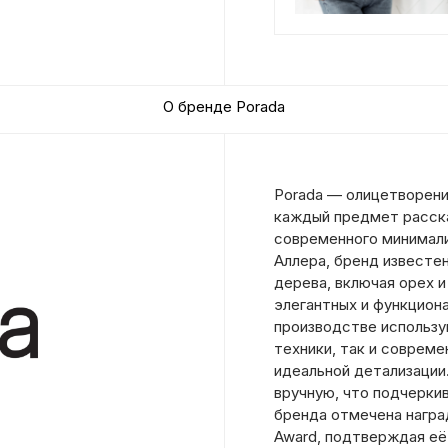
О бренде Porada
Porada — олицетворени
каждый предмет расск
современного минимали
Аллера, бренд известе
дерева, включая орех и
элегантных и функцион
производстве использ
техники, так и соврем
идеальной детализации
вручную, что подчерки
бренда отмечена наград
Award, подтверждая её