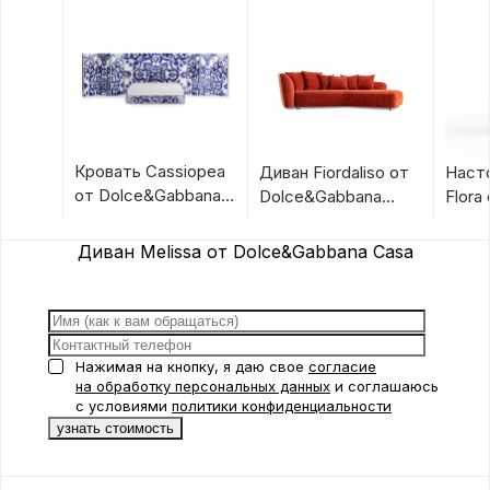
Кровать Cassiopea
Диван Fiordaliso от
Наст
от Dolce&Gabbana
Dolce&Gabbana
Flora
Casa
Casa
Dolc
Casa
Диван Melissa от Dolce&Gabbana Casa
Нажимая на кнопку, я даю свое
согласие
на обработку персональных данных
и соглашаюсь
с условиями
политики конфиденциальности