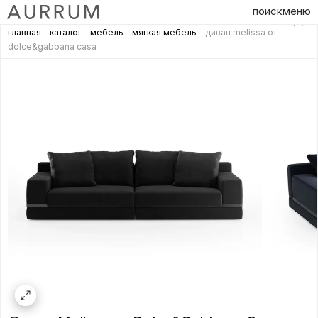
поиск
меню
главная
-
каталог
-
мебель
-
мягкая мебель
- диван melissa от
dolce&gabbana casa