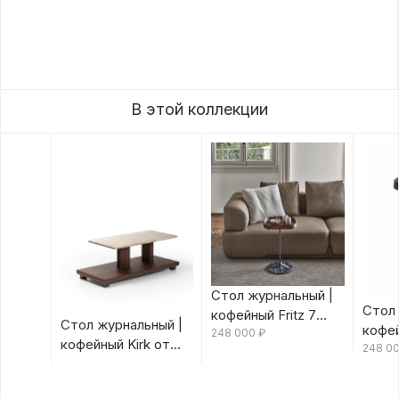
В этой коллекции
Стол журнальный |
Стол 
кофейный Fritz 7
Стол журнальный |
кофей
Canaletta/Rosso
248 000
₽
кофейный Kirk от
Canal
248 0
Bulgaro от Porada
Porada
Porad