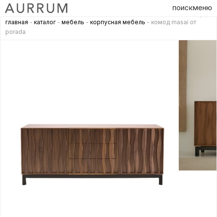
поиск
меню
главная
-
каталог
-
мебель
-
корпусная мебель
- комод masai от
porada