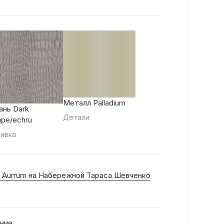
Металл Palladium
ань Dark
Детали
upe/echru
ивка
 Aurrum на Набережной Тараса Шевченко
ние