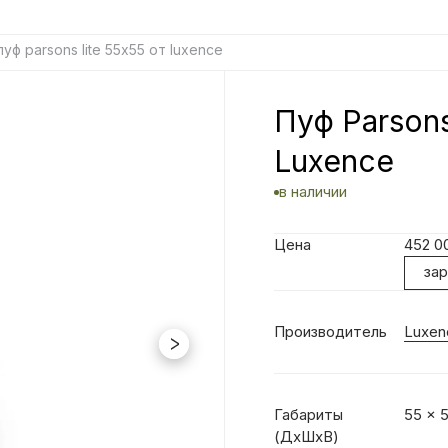
пуф parsons lite 55х55 от luxence
Пуф Parsons
Luxence
в наличии
Цена
452 0
за
Производитель
Luxen
Габариты
55 x 5
(ДхШхВ)