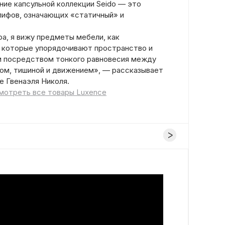
ание капсульной коллекции Seido — это
лифов, означающих «статичный» и
ра, я вижу предметы мебели, как
 которые упорядочивают пространство и
м посредством тонкого равновесия между
ом, тишиной и движением», — рассказывает
е Гвенаэля Николя.
мотреть все товары Luxence