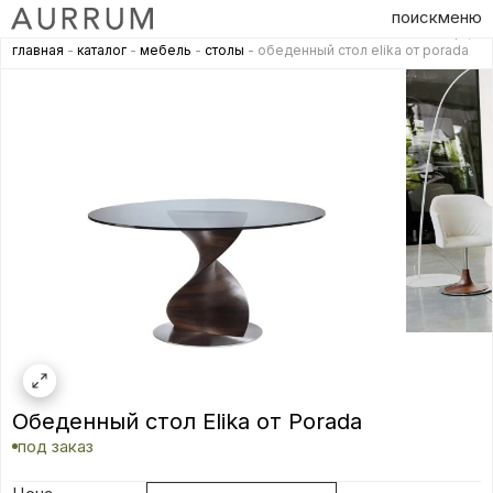
поиск
меню
главная
-
каталог
-
мебель
-
столы
- обеденный стол elika от porada
Обеденный стол Elika от Porada
под заказ