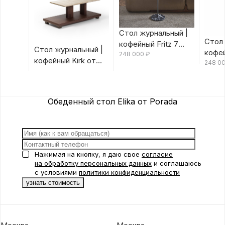
Стол журнальный |
Стол 
кофейный Fritz 7
Стол журнальный |
кофей
Canaletta/Rosso
248 000
₽
кофейный Kirk от
Canal
248 0
Bulgaro от Porada
Porada
Porad
Обеденный стол Elika от Porada
Нажимая на кнопку, я даю свое
согласие
на обработку персональных данных
и соглашаюсь
с условиями
политики конфиденциальности