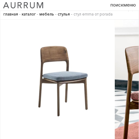
поиск
меню
главная
-
каталог
-
мебель
-
стулья
- стул emma от porada