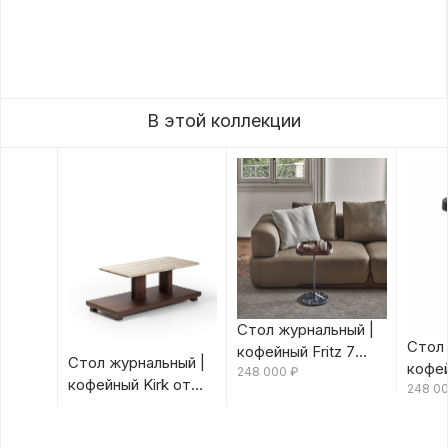
В этой коллекции
Стол журнальный |
Стол 
кофейный Fritz 7
Стол журнальный |
кофей
Canaletta/Rosso
248 000
₽
кофейный Kirk от
Canal
248 0
Bulgaro от Porada
Porada
Porad