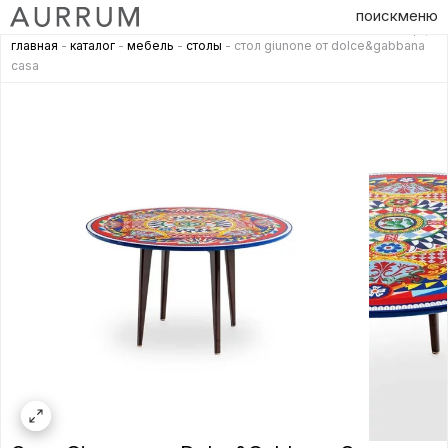
поиск
меню
главная
-
каталог
-
мебель
-
столы
- стол giunone от dolce&gabbana
casa